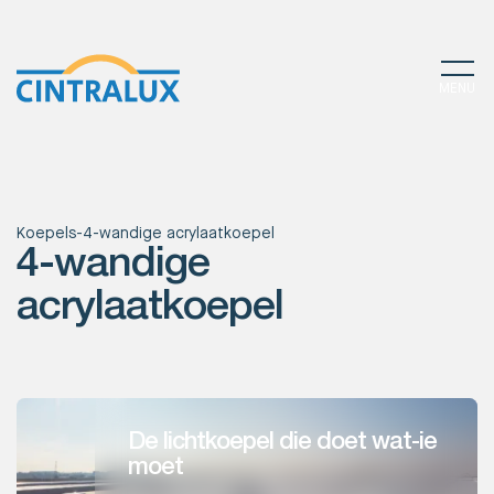
MENU
Koepels
-
4-wandige acrylaatkoepel
4-wandige
acrylaatkoepel
De lichtkoepel die doet wat-ie
moet