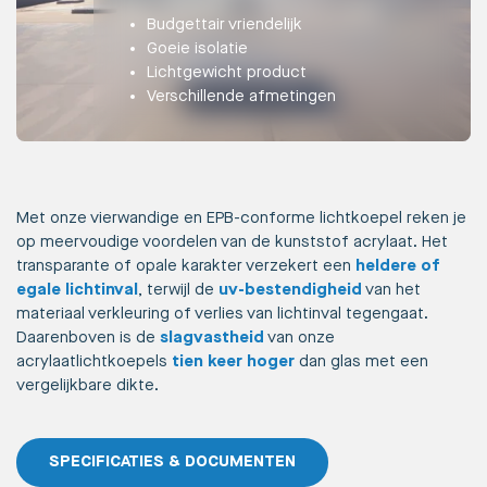
Budgettair vriendelijk
Goeie isolatie
Lichtgewicht product
Verschillende afmetingen
Met onze vierwandige en EPB-conforme lichtkoepel reken je
op meervoudige voordelen van de kunststof acrylaat. Het
transparante of opale karakter verzekert een
heldere of
egale lichtinval
, terwijl de
uv-bestendigheid
van het
materiaal verkleuring of verlies van lichtinval tegengaat.
Daarenboven is de
slagvastheid
van onze
acrylaatlichtkoepels
tien keer hoger
dan glas met een
vergelijkbare dikte.
SPECIFICATIES & DOCUMENTEN