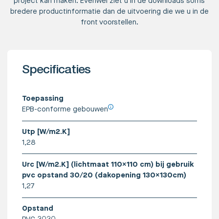
project kan maken. Evenwel ziet u in de downloads soms
bredere productinformatie dan de uitvoering die we u in de
front voorstellen.
Specificaties
Toepassing
EPB-conforme gebouwen
Utp [W/m2.K]
1,28
Urc [W/m2.K] (lichtmaat 110x110 cm) bij gebruik
pvc opstand 30/20 (dakopening 130x130cm)
1,27
Opstand