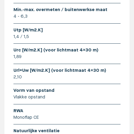
Min.-max. overmeten / buitenwerkse maat
4 - 6,3
Utp [W/m2.K]
1,4 / 1,5
Urc [W/m2.K] (voor lichtmaat 4x30 m)
Meer info vind je hier
1,89
Url=Uw [W/m2.K] (voor lichtmaat 4x30 m)
2,10
Vorm van opstand
Vlakke opstand
RWA
Monoflap CE
Natuurlijke ventilatie