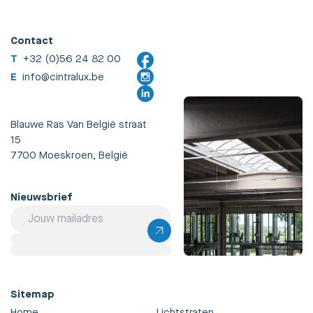
Contact
T
+32 (0)56 24 82 00
E
info@cintralux.be
Blauwe Ras Van België straat
15
7700 Moeskroen, België
Nieuwsbrief
Sitemap
Home
Lichtstraten