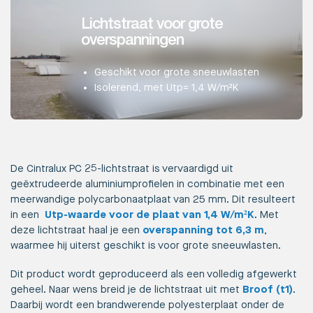
Lichtstraat voor grote
overspanningen
Geschikt voor grote sneeuwlasten
Isolerend, met Utp= 1,4 W/m²K
De Cintralux PC 25-lichtstraat is vervaardigd uit
geëxtrudeerde aluminiumprofielen in combinatie met een
meerwandige polycarbonaatplaat van 25 mm. Dit resulteert
in een
Utp-waarde voor de plaat van 1,4 W/m²K
. Met
deze lichtstraat haal je een
overspanning tot 6,3 m
,
waarmee hij uiterst geschikt is voor grote sneeuwlasten.
Dit product wordt geproduceerd als een volledig afgewerkt
geheel. Naar wens breid je de lichtstraat uit met
Broof (t1)
.
Daarbij wordt een brandwerende polyesterplaat onder de