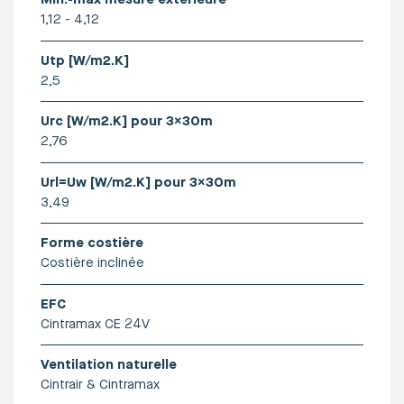
1,12 - 4,12
Utp [W/m2.K]
2,5
Urc [W/m2.K] pour 3x30m
Meer info vind je hier
2,76
Url=Uw [W/m2.K] pour 3x30m
3,49
Forme costière
Costière inclinée
EFC
Cintramax CE 24V
Ventilation naturelle
Cintrair & Cintramax