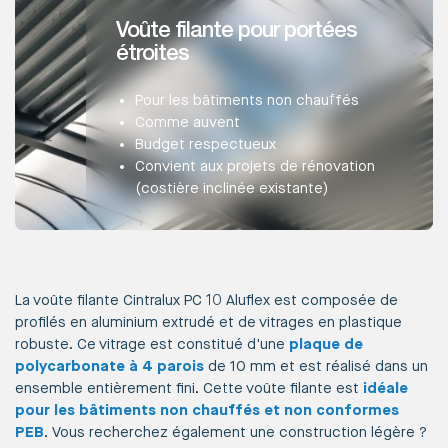
Voûte filante pour portées
étroites
Pour les bâtiments non chauffés
Comme auvent
Budget respectueux
Convient aux projets de rénovation
(costière inclinée existante)
La voûte filante Cintralux PC 10 Aluflex est composée de
profilés en aluminium extrudé et de vitrages en plastique
robuste. Ce vitrage est constitué d'une
plaque de
polycarbonate à 4 parois
de 10 mm et est réalisé dans un
ensemble entièrement fini. Cette voûte filante est
idéale
pour les bâtiments non chauffés et non conformes
PEB
. Vous recherchez également une construction légère ?