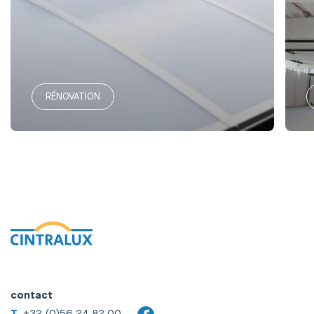
RÉNOVATION
contact
T
+32 (0)56 24 82 00